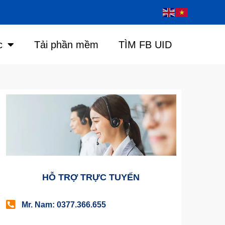
c
Tải phần mềm
TÌM FB UID
HỖ TRỢ TRỰC TUYẾN
Mr. Nam: 0377.366.655