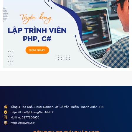
Tầng 4 Toà Nhà Stellar Garden, 35 Lê Văn Thiêm, Thanh Xuân, HN
https://t.me/@HoangNamMkt01
Hotline: 0377366655
https://mktviral.net