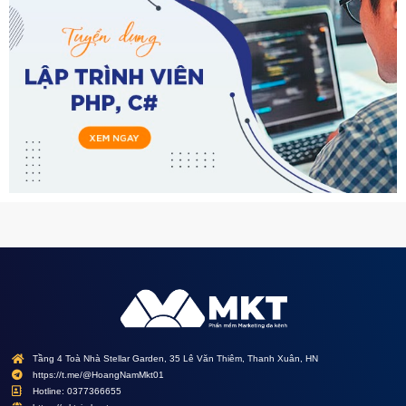
Tầng 4 Toà Nhà Stellar Garden, 35 Lê Văn Thiêm, Thanh Xuân, HN
https://t.me/@HoangNamMkt01
Hotline: 0377366655