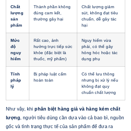
Chất
Thành phần không
Chất lượng giảm
lượng
đúng cam kết,
sút, không đạt tiêu
sản
thường gây hại
chuẩn, dễ gây tác
phẩm
hại
Mức
Rất cao, ảnh
Nguy hiểm vừa
độ
hưởng trực tiếp sức
phải, có thể gây
nguy
khỏe (đặc biệt là
hỏng hóc hoặc tác
hiểm
thuốc, mỹ phẩm)
dụng phụ
Tính
Bị pháp luật cấm
Có thể lưu thông
pháp
hoàn toàn
nhưng bị xử lý nếu
lý
không đạt quy
chuẩn chất lượng
Như vậy, khi
phân biệt hàng giả và hàng kém chất
lượng
, người tiêu dùng cần dựa vào cả bao bì, nguồn
gốc và tình trạng thực tế của sản phẩm để đưa ra