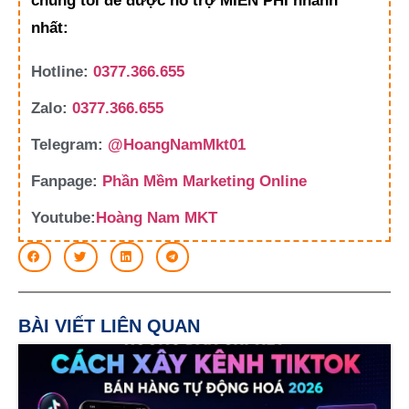
chúng tôi để được hỗ trợ MIỄN PHÍ nhanh
nhất:
Hotline:
0377.366.655
Zalo:
0377.366.655
Telegram:
@HoangNamMkt01
Fanpage:
Phần Mềm Marketing Online
Youtube:
Hoàng Nam MKT
BÀI VIẾT LIÊN QUAN